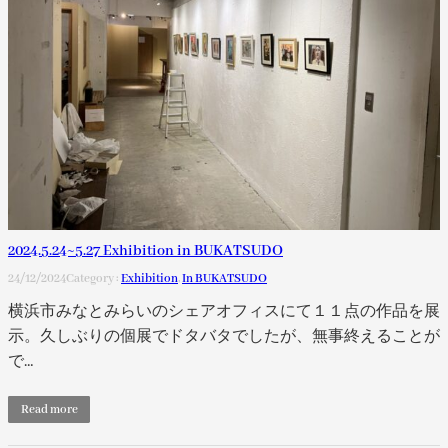
2024.5.24~5.27 Exhibition in BUKATSUDO
24/12/2024
Category :
Exhibition
, 
In BUKATSUDO
横浜市みなとみらいのシェアオフィスにて１１点の作品を展
示。久しぶりの個展でドタバタでしたが、無事終えることが
で…
Read more