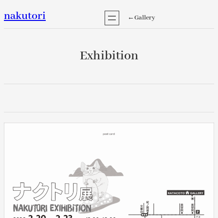
内
nakutori
←Gallery
容
を
ス
Exhibition
キ
ッ
プ