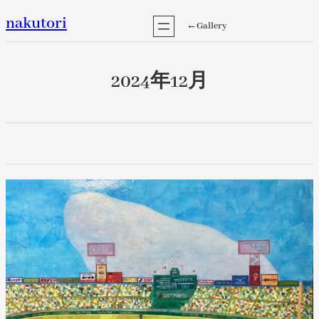
内
nakutori
←Gallery
容
を
ス
2024年12月
キ
ッ
プ